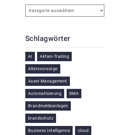
Schlagwörter
AI
Aktien-Trading
Altersvorsorge
Asset-Management
Automatisierung
BMA
Brandmeldeanlagen
brandschutz
Business Intelligence
cloud