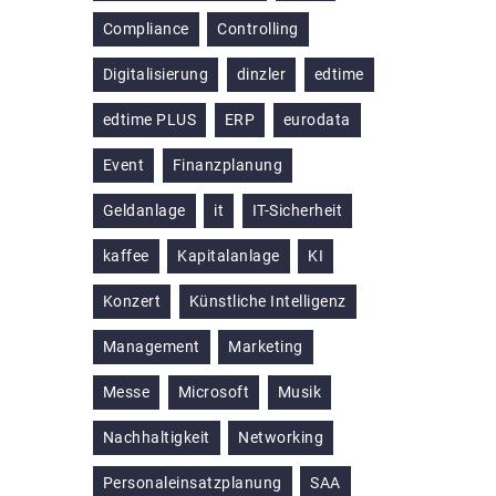
Compliance
Controlling
Digitalisierung
dinzler
edtime
edtime PLUS
ERP
eurodata
Event
Finanzplanung
Geldanlage
it
IT-Sicherheit
kaffee
Kapitalanlage
KI
Konzert
Künstliche Intelligenz
Management
Marketing
Messe
Microsoft
Musik
Nachhaltigkeit
Networking
Personaleinsatzplanung
SAA