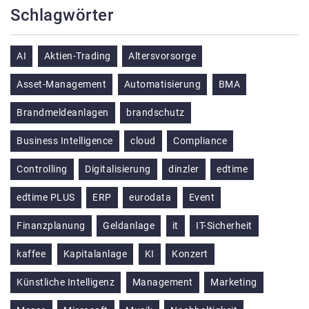
Schlagwörter
AI
Aktien-Trading
Altersvorsorge
Asset-Management
Automatisierung
BMA
Brandmeldeanlagen
brandschutz
Business Intelligence
cloud
Compliance
Controlling
Digitalisierung
dinzler
edtime
edtime PLUS
ERP
eurodata
Event
Finanzplanung
Geldanlage
it
IT-Sicherheit
kaffee
Kapitalanlage
KI
Konzert
Künstliche Intelligenz
Management
Marketing