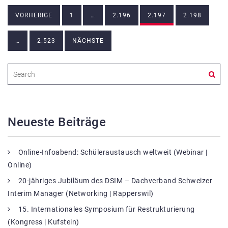
Beitragsnavigation
VORHERIGE
1
…
2.196
2.197
2.198
…
2.523
NÄCHSTE
Neueste Beiträge
Online-Infoabend: Schüleraustausch weltweit (Webinar |
Online)
20-jähriges Jubiläum des DSIM – Dachverband Schweizer
Interim Manager (Networking | Rapperswil)
15. Internationales Symposium für Restrukturierung
(Kongress | Kufstein)